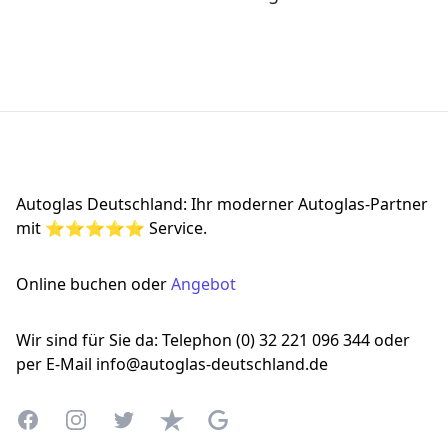
Footer
Autoglas Deutschland: Ihr moderner Autoglas-Partner
mit ⭐⭐⭐⭐⭐ Service.
Online buchen oder
Angebot
Wir sind für Sie da: Telephon (0) 32 221 096 344 oder
per E-Mail info@autoglas-deutschland.de
Facebook
Instagram
Twitter
Trustpilot
Google Business Profile