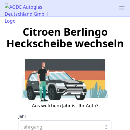
AGDE Autoglas Deutschland GmbH
Op
Citroen Berlingo
Heckscheibe wechseln
Aus welchem Jahr ist Ihr Auto?
Jahr