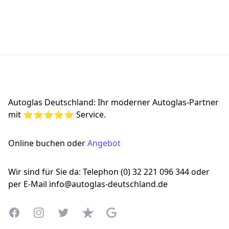
Footer
Autoglas Deutschland: Ihr moderner Autoglas-Partner
mit ⭐⭐⭐⭐⭐ Service.
Online buchen oder
Angebot
Wir sind für Sie da: Telephon (0) 32 221 096 344 oder
per E-Mail info@autoglas-deutschland.de
Facebook
Instagram
Twitter
Trustpilot
Google Business Profile