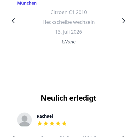
München
Citroen C1 2010
Heckscheibe wechseln
13. Juli 2026
€None
Neulich erledigt
Rachael
out of 5 stars