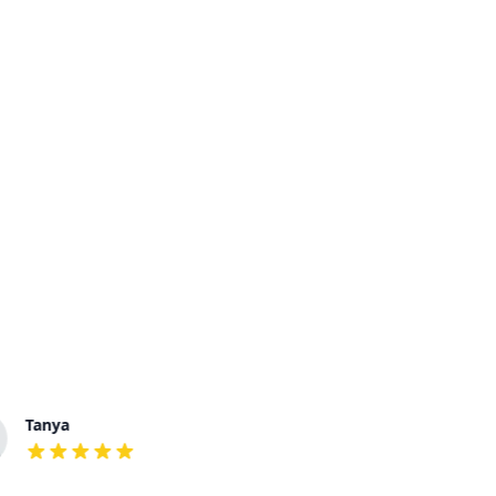
Tanya
Eduard
out of 5 stars
out of 5 stars