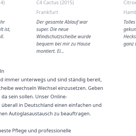
14)
C4 Cactus (2015)
Citro
Frankfurt
Ham
ehr
Der gesamte Ablauf war
Tolle
t ist,
super. Die neue
gekum
ll.
Windschutzscheibe wurde
Hecks
bequem bei mir zu Hause
ganz 
montiert. Ei…
ln
nd immer unterwegs und sind ständig bereit,
scheibe wechseln Wechsel einzusetzen. Geben
 da sein sollen. Unser Online-
überall in Deutschland einen einfachen und
nen Autoglasaustausch zu beauftragen.
 beste Pflege und professionelle