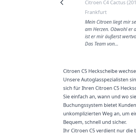
Citroen C4 2006
Citroen C4 Cactus (20
Heckscheibe wechseln
Frankfurt
Wilmersdorf
Mein Citroen liegt mir s
uter Service. Meine
am Herzen. Obwohl er al
Windschutzscheibe wurde
ist er mir äußerst wertvo
ehr schnell von einem
Das Team von…
freundlichen Mechaniker
ausgeta…
Citroen C5 Heckscheibe wechse
Unsere Autoglasspezialisten si
sich für Ihren Citroen C5 Heck
Sie einfach an, wann und wo sie
Buchungssystem bietet Kunden 
unkomplizierten Weg an, um ei
Bequem, schnell und sicher.
Ihr Citroen C5 verdient nur die