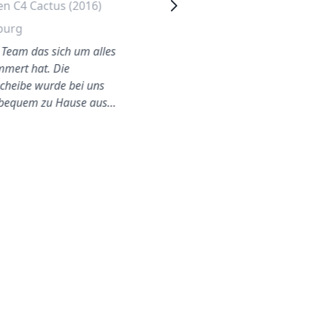
en C4 Cactus (2016)
Citroen Berlingo
Heckscheibe Wechseln
burg
Leipzig
s Team das sich um alles
mert hat. Die
Fabian war ausgezeichnet,
cheibe wurde bei uns
von Anfang bis Ende
bequem zu Hause aus…