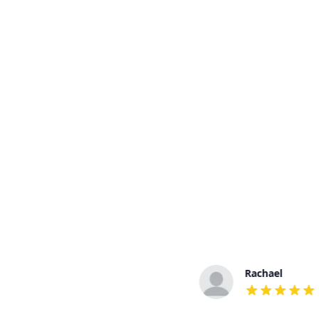
Daniella
Rachael
out of 5 stars
out of 5 stars