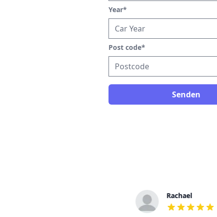
Year
*
Post code
*
Senden
Daniella
Rachael
out of 5 stars
out of 5 stars