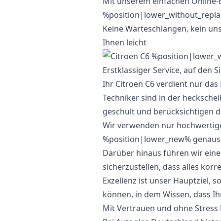
Mit unserem einfachen Online-
%position|lower_without_replac
Keine Warteschlangen, kein u
Ihnen leicht
Erstklassiger Service, auf den S
Ihr Citroen C6 verdient nur das
Techniker sind in der hecksche
geschult und berücksichtigen di
Wir verwenden nur hochwertiges
%position|lower_new% genauso f
Darüber hinaus führen wir ein
sicherzustellen, dass alles korre
Exzellenz ist unser Hauptziel, s
können, in dem Wissen, dass Ihr
Mit Vertrauen und ohne Stress