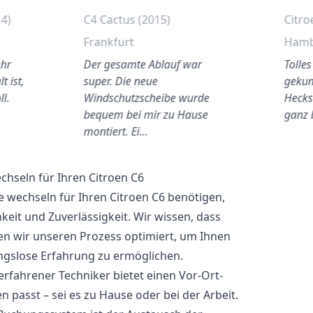
14)
C4 Cactus (2015)
Citro
Frankfurt
Ham
ehr
Der gesamte Ablauf war
Tolle
t ist,
super. Die neue
gekum
ll.
Windschutzscheibe wurde
Hecks
bequem bei mir zu Hause
ganz 
montiert. Ei…
hseln für Ihren Citroen C6
 wechseln für Ihren Citroen C6 benötigen,
keit und Zuverlässigkeit. Wir wissen, dass
ben wir unseren Prozess optimiert, um Ihnen
ngslose Erfahrung zu ermöglichen.
fahrener Techniker bietet einen Vor-Ort-
en passt – sei es zu Hause oder bei der Arbeit.