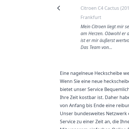
Citroen C4 2006
Citroen C4 Cactus (20
Heckscheibe wechseln
Frankfurt
Wilmersdorf
Mein Citroen liegt mir s
uter Service. Meine
am Herzen. Obwohl er al
Windschutzscheibe wurde
ist er mir äußerst wertvo
ehr schnell von einem
Das Team von…
freundlichen Mechaniker
ausgeta…
Eine nagelneue Heckscheibe wec
Wenn Sie eine neue heckscheibe
bietet unser Service Bequemlich
Ihre Zeit kostbar ist. Daher ha
von Anfang bis Ende eine reibu
Unser bundesweites Netzwerk er
Service zu einer Zeit an, die Ihn