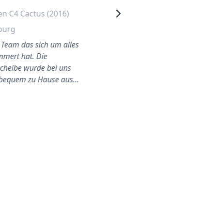
en C4 Cactus (2016)
Citroen Berlingo
Heckscheibe Wechseln
burg
Leipzig
s Team das sich um alles
mert hat. Die
Fabian war ausgezeichnet,
cheibe wurde bei uns
von Anfang bis Ende
bequem zu Hause aus…