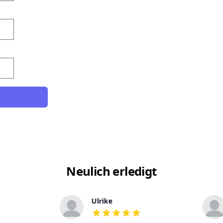
Neulich erledigt
Ulrike
out of 5 stars