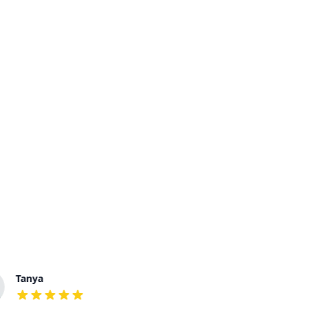
Tanya
Eduard
out of 5 stars
out of 5 stars