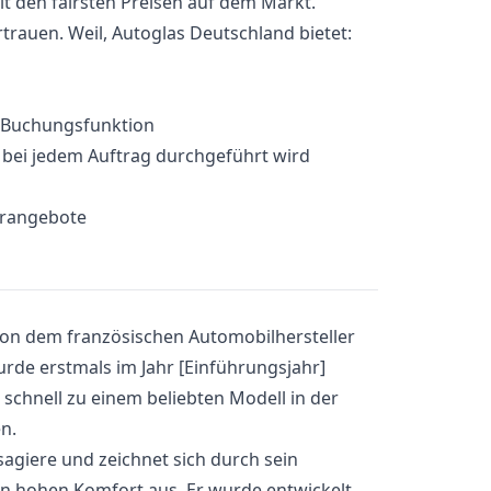
it den fairsten Preisen auf dem Markt.
rauen. Weil, Autoglas Deutschland bietet:
e-Buchungsfunktion
e bei jedem Auftrag durchgeführt wird
erangebote
 von dem französischen Automobilhersteller
urde erstmals im Jahr [Einführungsjahr]
h schnell zu einem beliebten Modell in der
n.
ssagiere und zeichnet sich durch sein
n hohen Komfort aus. Er wurde entwickelt,