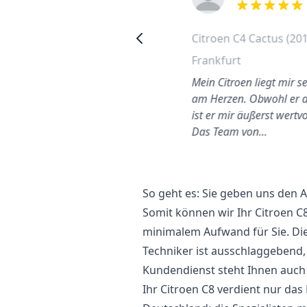
out of 5 stars
out of 5 stars
Citroen C4 2006
Citroen C4 Cactus (20
Heckscheibe wechseln
Frankfurt
Wilmersdorf
Mein Citroen liegt mir s
uter Service. Meine
am Herzen. Obwohl er al
Windschutzscheibe wurde
ist er mir äußerst wertvo
ehr schnell von einem
Das Team von…
freundlichen Mechaniker
ausgeta…
So geht es: Sie geben uns den
Somit können wir Ihr Citroen C
minimalem Aufwand für Sie. Di
Techniker ist ausschlaggebend,
Kundendienst steht Ihnen auch a
Ihr Citroen C8 verdient nur das