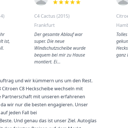
out of 5 stars
14)
C4 Cactus (2015)
Citro
Frankfurt
Ham
ehr
Der gesamte Ablauf war
Tolle
t ist,
super. Die neue
gekum
ll.
Windschutzscheibe wurde
Hecks
bequem bei mir zu Hause
ganz 
montiert. Ei…
 Auftrag und wir kümmern uns um den Rest.
8 Citroen C8 Heckscheibe wechseln mit
e Partnerschaft mit unseren erfahrenen
 da wir nur die besten engagieren. Unser
uf jeden Fall bei
 Beste. Und genau das ist unser Ziel. Autoglas