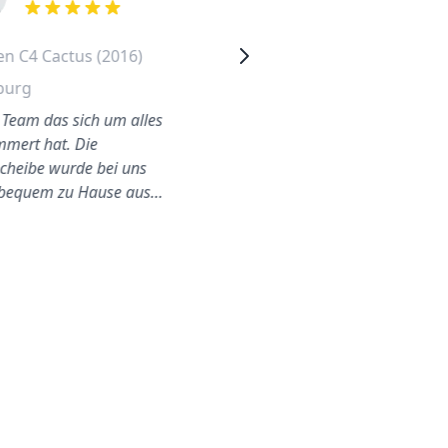
out of 5 stars
out of 5 stars
en C4 Cactus (2016)
Citroen Berlingo
Heckscheibe Wechseln
burg
Leipzig
s Team das sich um alles
mert hat. Die
Fabian war ausgezeichnet,
cheibe wurde bei uns
von Anfang bis Ende
bequem zu Hause aus…