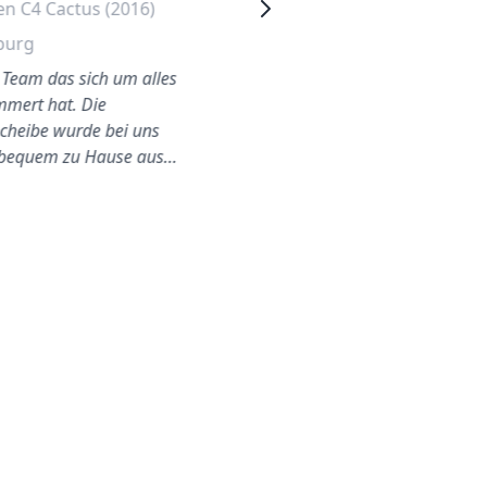
en C4 Cactus (2016)
Citroen Berlingo
Heckscheibe Wechseln
burg
Leipzig
s Team das sich um alles
mert hat. Die
Fabian war ausgezeichnet,
cheibe wurde bei uns
von Anfang bis Ende
bequem zu Hause aus…