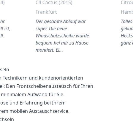
14)
C4 Cactus (2015)
Citro
Frankfurt
Ham
ehr
Der gesamte Ablauf war
Tolle
t ist,
super. Die neue
gekum
ll.
Windschutzscheibe wurde
Hecks
bequem bei mir zu Hause
ganz 
montiert. Ei…
seln
n Technikern und kundenorientierten
el: Den Frontscheibenaustausch für Ihren
 minimalem Aufwand für Sie.
lose und Erfahrung bei Ihrem
rem mobilen Austauschservice.