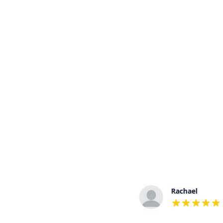
Daniella
Rachael
out of 5 stars
out of 5 stars