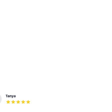
Tanya
Eduard
out of 5 stars
out of 5 stars