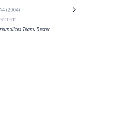
A4 (2004)
Mercedes A Klasse (2006)
erstedt
Mögglingen
freundlices Team. Bester
Sehr argerlich so was an
einem Montagmorgen zu
organisieren muss, aber
Autoglas Deutschland kam
sch…