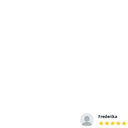
Frederick
Frederika
out of 5 stars
out of 5 stars