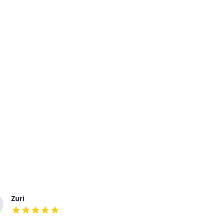
Zuri
Doris
out of 5 stars
out of 5 stars