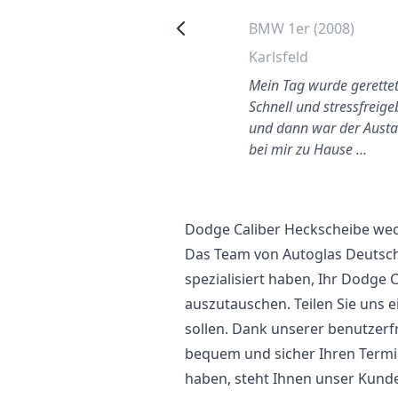
Skoda Fabia (2011)
BMW 1er (2008)
Wuppertal
Karlsfeld
Bravo an Autoglas
Mein Tag wurde gerettet
eutschland. Bester Preis
Schnell und stressfreig
und dann war der Aust
bei mir zu Hause …
Dodge Caliber Heckscheibe we
Das Team von Autoglas Deutschl
spezialisiert haben, Ihr Dodge
auszutauschen. Teilen Sie uns e
sollen. Dank unserer benutzer
bequem und sicher Ihren Termi
haben, steht Ihnen unser Kund