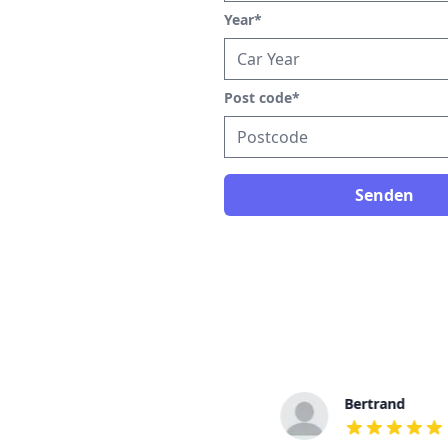
Year
*
Post code
*
Senden
Bertrand
out of 5 stars