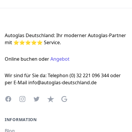
Footer
Autoglas Deutschland: Ihr moderner Autoglas-Partner
mit ⭐⭐⭐⭐⭐ Service.
Online buchen oder
Angebot
Wir sind für Sie da: Telephon (0) 32 221 096 344 oder
per E-Mail info@autoglas-deutschland.de
Facebook
Instagram
Twitter
Trustpilot
Google Business Profile
INFORMATION
Blog