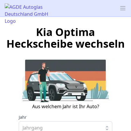
AGDE Autoglas Deutschland GmbH
Op
Kia Optima
Heckscheibe wechseln
Aus welchem Jahr ist Ihr Auto?
Jahr