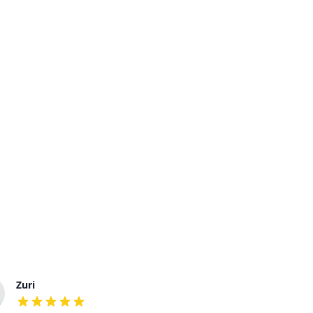
Zuri
Doris
out of 5 stars
out of 5 stars