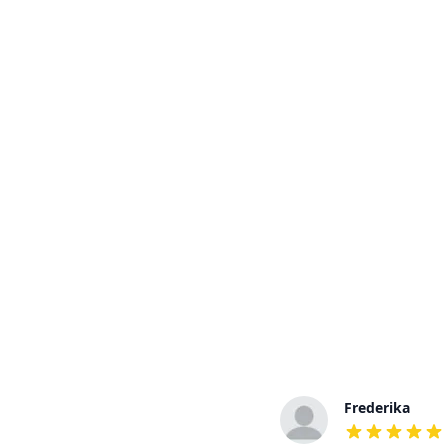
Frederick
Frederika
out of 5 stars
out of 5 stars