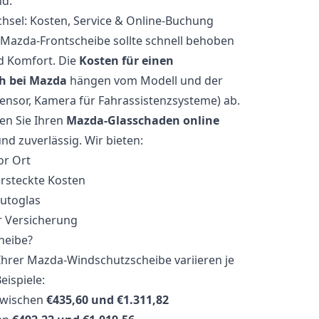
nd.
sel: Kosten, Service & Online-Buchung
r Mazda-Frontscheibe sollte schnell behoben
nd Komfort. Die
Kosten für einen
h bei Mazda
hängen vom Modell und der
sensor, Kamera für Fahrassistenzsysteme) ab.
n Sie Ihren
Mazda-Glasschaden online
nd zuverlässig. Wir bieten:
or Ort
rsteckte Kosten
Autoglas
r Versicherung
heibe?
 Ihrer Mazda-Windschutzscheibe variieren je
eispiele:
zwischen
€435,60 und €1.311,82