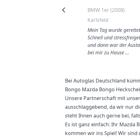
Skoda Fabia (2011)
BMW 1er (2008)
Wuppertal
Karlsfeld
Bravo an Autoglas
Mein Tag wurde gerettet
eutschland. Bester Preis
Schnell und stressfreig
und dann war der Aust
bei mir zu Hause …
Bei Autoglas Deutschland kümm
Bongo Mazda Bongo Heckscheib
Unsere Partnerschaft mit unser
ausschlaggebend, da wir nur d
steht Ihnen auch gerne bei, fal
Es ist ganz einfach: Ihr Mazda 
kommen wir ins Spiel! Wir sind 