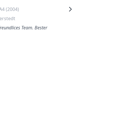
A4 (2004)
Mercedes A Klasse (2006)
erstedt
Mögglingen
freundlices Team. Bester
Sehr argerlich so was an
einem Montagmorgen zu
organisieren muss, aber
Autoglas Deutschland kam
sch…