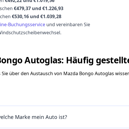
en
€492,22 und €1.019,56
ischen
€479,37 und €1.226,93
schen
€530,16 und €1.039,28
ine-Buchungsservice
und vereinbaren Sie
Windschutzscheibenwechsel.
ongo Autoglas: Häufig gestellt
as Sie über den Austausch von Mazda Bongo Autoglas wisse
welche Marke mein Auto ist?