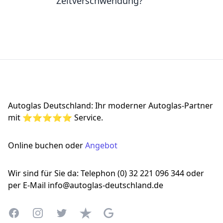
Zeitverschwendung?
Footer
Autoglas Deutschland: Ihr moderner Autoglas-Partner
mit ⭐⭐⭐⭐⭐ Service.
Online buchen oder
Angebot
Wir sind für Sie da: Telephon (0) 32 221 096 344 oder
per E-Mail info@autoglas-deutschland.de
Facebook
Instagram
Twitter
Trustpilot
Google Business Profile