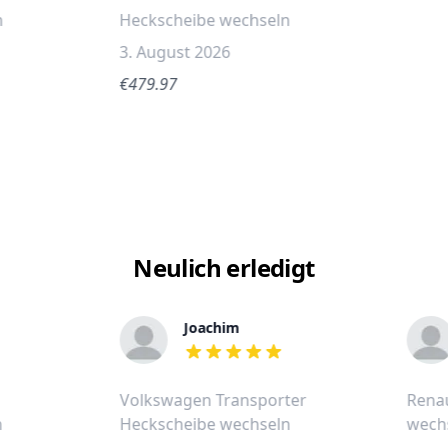
n
Heckscheibe wechseln
3. August 2026
€479.97
Neulich erledigt
Joachim
out of 5 stars
Volkswagen Transporter
Renau
n
Heckscheibe wechseln
wech