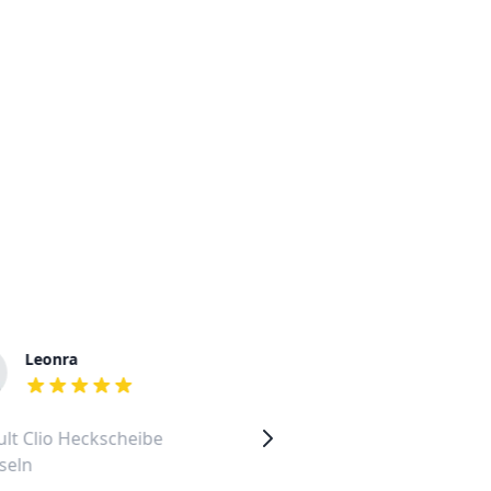
Leonra
Nadia
out of 5 stars
out of 5 stars
lt Clio Heckscheibe
Renault Clio 2009
seln
Heckscheibe wechseln