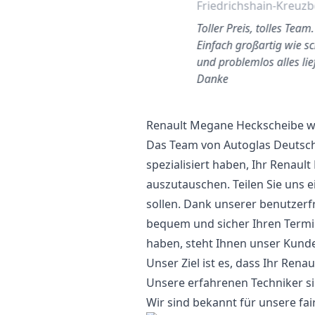
Bergisch Gladbach
Friedrichshain-Kreuz
Ich war beeindruckt und
Toller Preis, tolles Team.
beruhigt von ihrem
Einfach großartig wie sc
proaktiven
und problemlos alles lie
Kommunikationsstil. Bei
Danke
einem so günstigen Pr…
Renault Megane Heckscheibe w
Das Team von Autoglas Deutschl
spezialisiert haben, Ihr Renau
auszutauschen. Teilen Sie uns e
sollen. Dank unserer benutzer
bequem und sicher Ihren Termi
haben, steht Ihnen unser Kund
Unser Ziel ist es, dass Ihr Ren
Unsere erfahrenen Techniker sin
Wir sind bekannt für unsere fair