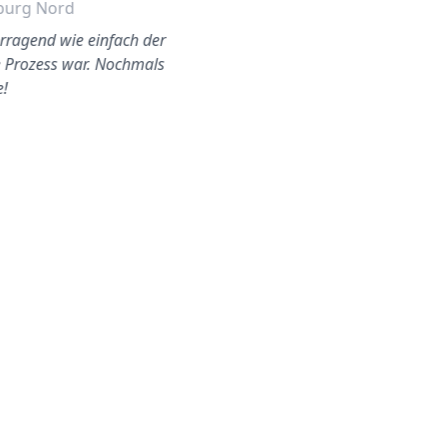
urg Nord
Lübeck
rragend wie einfach der
Meine Heckscheibe hatte
 Prozess war. Nochmals
einen Sprung nach einem
!
Steinschlag. Dank Autoglas
konnte ich alles schnell…