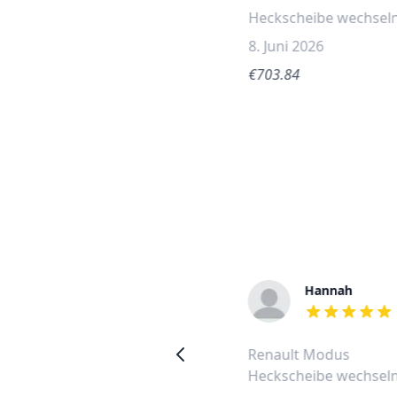
Heckscheibe wechsel
8. Juni 2026
€703.84
Thorsten
Hannah
out of 5 stars
out of 5 stars
Renault Megane Scenic
Renault Modus
Heckscheibe wechseln
Heckscheibe wechsel