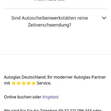
Sind Autoscheibenwerkstätten reine
Zeitverschwendung?
Footer
Autoglas Deutschland: Ihr moderner Autoglas-Partner
mit ⭐⭐⭐⭐⭐ Service.
Online buchen oder
Angebot
Wir sind für Sie da: Telephon (0) 32 221 096 344 oder