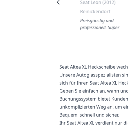
Seat Ibiza Heckscheiben
Seat Leon (2012)
Austausch
Reinickendorf
Neuss
Preisgünstig und
Ganz einfach einen Ort und
professionell. Super
ine Zeit online buchen. Das
eam war sehr hilfsbereit und
reundlich. S…
Seat Altea XL Heckscheibe wech
Unsere Autoglasspezialisten si
sich für Ihren Seat Altea XL H
Geben Sie einfach an, wann und 
Buchungssystem bietet Kunden 
unkomplizierten Weg an, um ei
Bequem, schnell und sicher.
Ihr Seat Altea XL verdient nur d