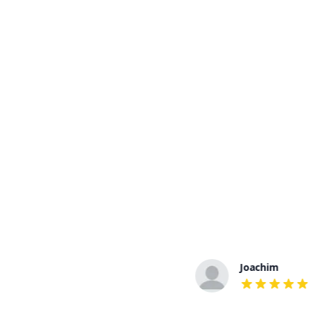
Aysel
Joachim
out of 5 stars
out of 5 stars