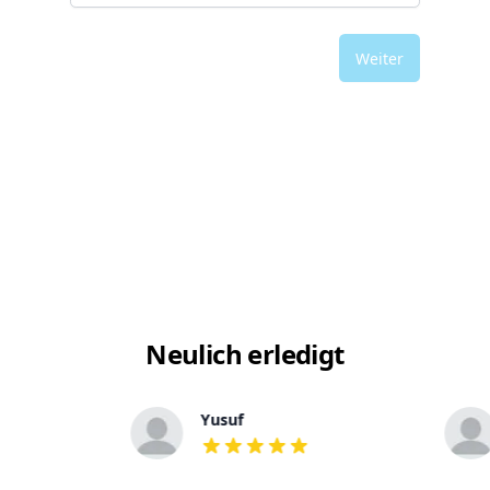
Weiter
Neulich erledigt
Yusuf
out of 5 stars