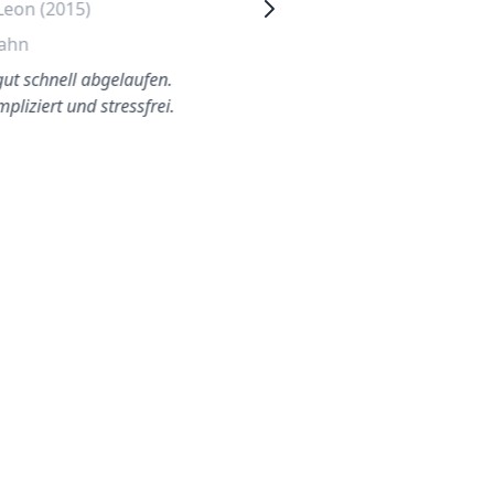
Leon (2015)
Seat Alhambra
Heckscheibe wechseln
ahn
Mannheim
gut schnell abgelaufen.
pliziert und stressfrei.
Mein kaputte Heckscheibe
wurde von einem
freundlichen und
kompetenten Techniker
ersetzt. Er hat all…