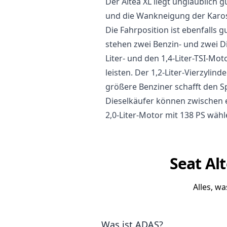
Der Altea XL liegt unglaublich 
und die Wankneigung der Kaross
Die Fahrposition ist ebenfalls g
stehen zwei Benzin- und zwei D
Liter- und den 1,4-Liter-TSI-Mo
leisten. Der 1,2-Liter-Vierzylin
größere Benziner schafft den Sp
Dieselkäufer können zwischen e
2,0-Liter-Motor mit 138 PS wähl
Seat Al
Alles, w
Was ist ADAS?