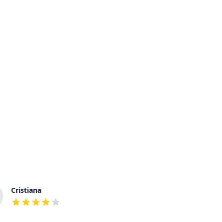
Cristiana
Oliver
out of 5 stars
out of 5 stars