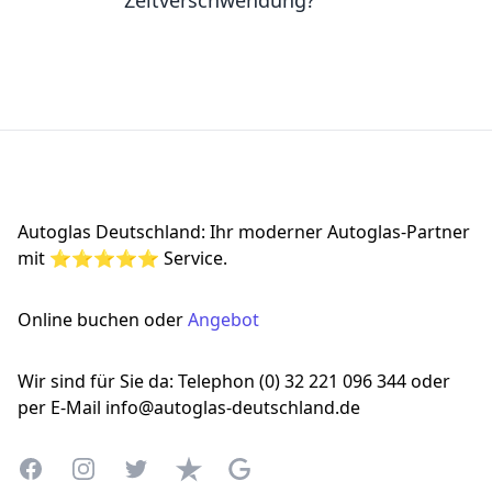
Zeitverschwendung?
Footer
Autoglas Deutschland: Ihr moderner Autoglas-Partner
mit ⭐⭐⭐⭐⭐ Service.
Online buchen oder
Angebot
Wir sind für Sie da: Telephon (0) 32 221 096 344 oder
per E-Mail info@autoglas-deutschland.de
Facebook
Instagram
Twitter
Trustpilot
Google Business Profile