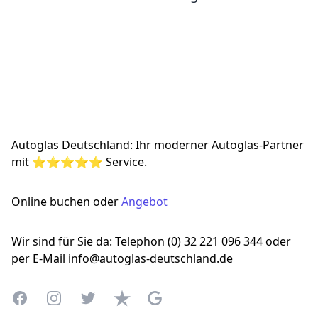
Footer
Autoglas Deutschland: Ihr moderner Autoglas-Partner
mit ⭐⭐⭐⭐⭐ Service.
Online buchen oder
Angebot
Wir sind für Sie da: Telephon (0) 32 221 096 344 oder
per E-Mail info@autoglas-deutschland.de
Facebook
Instagram
Twitter
Trustpilot
Google Business Profile