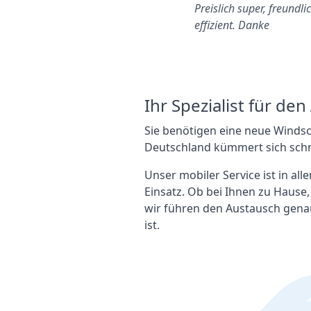
Autoglas DE wurde mir
Preislich super, freundli
mpfohlen und es ist mir klar
effizient. Danke
arum: preislich sind sie sehr
ompetitiv, eine…
Ihr Spezialist für d
Sie benötigen eine neue Winds
Deutschland kümmert sich schn
Unser mobiler Service ist in al
Einsatz. Ob bei Ihnen zu Hause
wir führen den Austausch gena
ist.