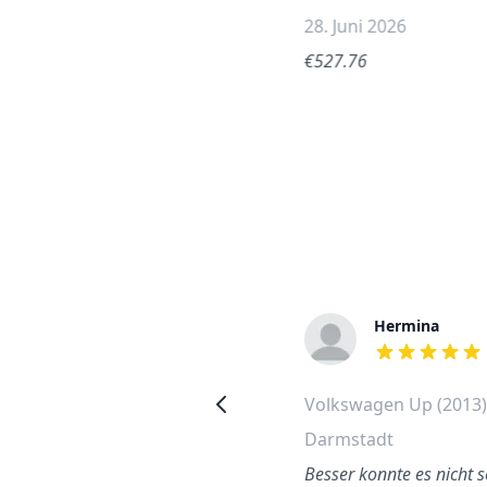
28. Juni 2026
€527.76
Heiko
Hermina
out of 5 stars
out of 5 stars
Volkswagen Passat 2010
Volkswagen Up (2013
Heckscheibe wechseln
Darmstadt
Bonn
Besser konnte es nicht s