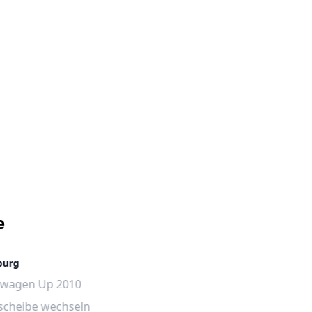
e
burg
swagen Up 2010
scheibe wechseln