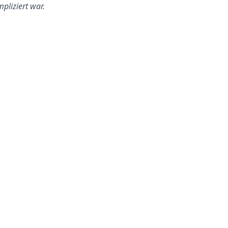
pliziert war.
danach kamm das Angebot.
Preislich war ich überrascht.
Ich hab gebucht und …