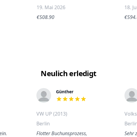
19. Mai 2026
18. J
€508.90
€594
Neulich erledigt
Günther
out of 5 stars
)
VW UP (2013)
Volk
Berlin
Berli
ein.
Flotter Buchunsprozess,
Sehr z