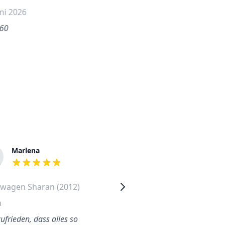
uni 2026
.60
Marlena
Ferda
out of 5 stars
out of 5 stars
swagen Sharan (2012)
Volkswagen Up (2013)
n
Rostock
ufrieden, dass alles so
Habe angerufen und kurz