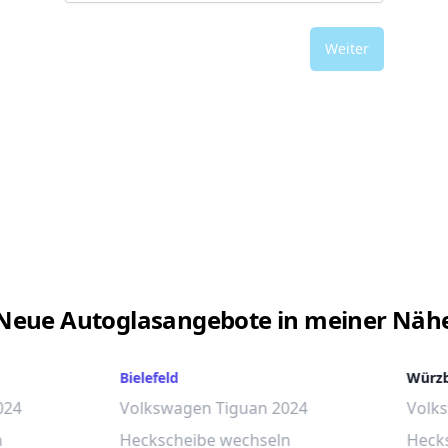
Weiter
Neue Autoglasangebote in meiner Näh
Bielefeld
Würz
024
Volkswagen Tiguan 2024
Volk
n
Heckscheibe wechseln
Heck