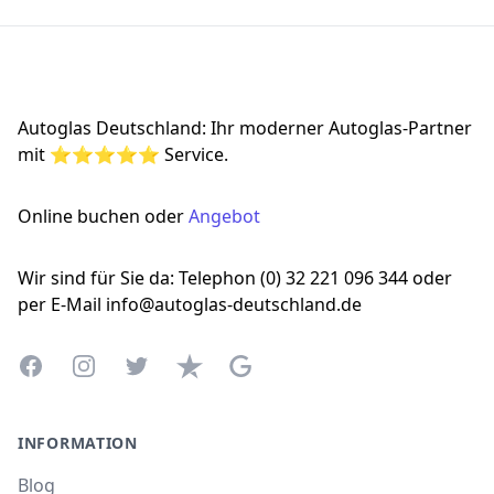
Footer
Autoglas Deutschland: Ihr moderner Autoglas-Partner
mit ⭐⭐⭐⭐⭐ Service.
Online buchen oder
Angebot
Wir sind für Sie da: Telephon (0) 32 221 096 344 oder
per E-Mail info@autoglas-deutschland.de
Facebook
Instagram
Twitter
Trustpilot
Google Business Profile
INFORMATION
Blog