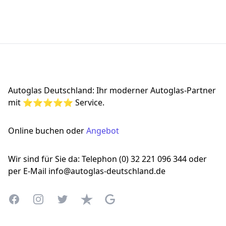
Footer
Autoglas Deutschland: Ihr moderner Autoglas-Partner
mit ⭐⭐⭐⭐⭐ Service.
Online buchen oder
Angebot
Wir sind für Sie da: Telephon (0) 32 221 096 344 oder
per E-Mail info@autoglas-deutschland.de
Facebook
Instagram
Twitter
Trustpilot
Google Business Profile