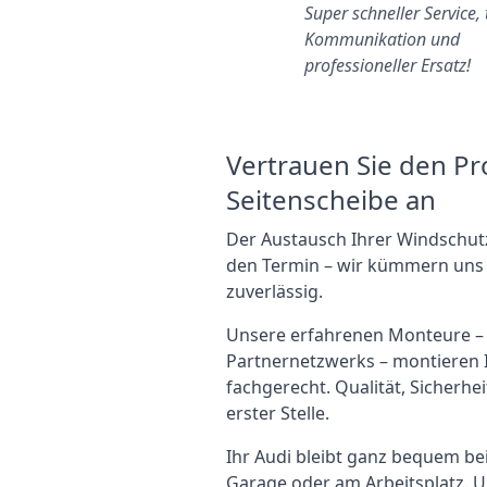
Zweibrücken
Super schneller Service, 
Ich habe online gebucht und
Kommunikation und
innerhalb einer Woche wurde
professioneller Ersatz!
ein Fenster zu einem tollen
reis und in h…
Vertrauen Sie den Pr
Seitenscheibe an
Der Austausch Ihrer Windschutz
den Termin – wir kümmern uns u
zuverlässig.
Unsere erfahrenen Monteure – se
Partnernetzwerks – montieren 
fachgerecht. Qualität, Sicherhei
erster Stelle.
Ihr Audi bleibt ganz bequem bei
Garage oder am Arbeitsplatz. 