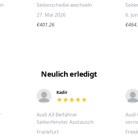
ln
Seitenscheibe wechseln
Seite
27. Mai 2026
6. Ju
€401.26
€464
Neulich erledigt
Kadir
out of 5 stars
r
Audi A3 Beifahrer
Audi 
l
Seitenfenster Austausch
vorne
Frankfurt
Fried