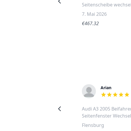
Seitenscheibe wechseln
Seitenscheibe wechse
3. Juli 2026
7. Mai 2026
€588.36
€467.32
Reinhardt
Arian
out of 5 stars
out of 5 stars
Audi A5 2019 vordere
Audi A3 2005 Beifahre
Seitenscheibe links
Seitenfenster Wechse
wechseln
Flensburg