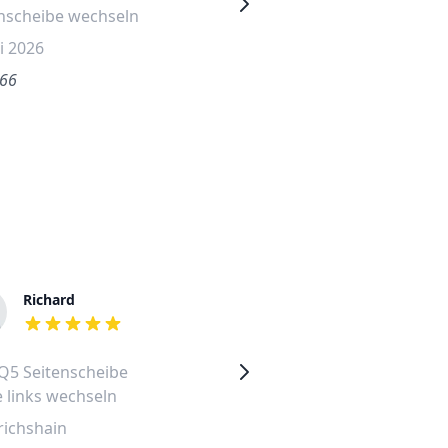
nscheibe wechseln
Seitenscheibe wechseln
ni 2026
14. Juni 2026
.66
€732.35
Richard
Franck
out of 5 stars
out of 5 stars
Q5 Seitenscheibe
Audi A6 2008 Seitenscheib
 links wechseln
vorne links wechseln
richshain
Essen