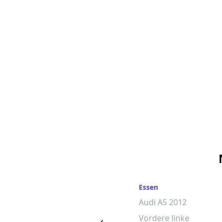
rier
Essen
Audi A7 2015
Audi A5 2012
Vordere linke
Vordere linke