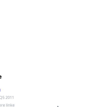
e
l
Brunswick
 Q5 2011
Audi A6 2015
re linke
Vordere linke