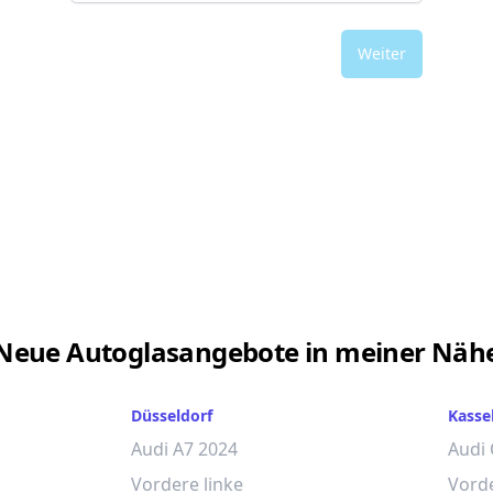
Weiter
Neue Autoglasangebote in meiner Näh
Düsseldorf
Kasse
Audi A7 2024
Audi
Vordere linke
Vorde