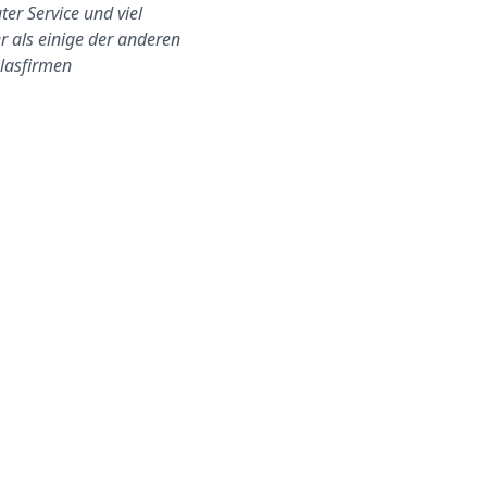
ter Service und viel
Meine Seitenscheibe musste
er als einige der anderen
nach einem Autoeinbruch
lasfirmen
ausgetauscht werden. IDas
Team hat es für mich s…