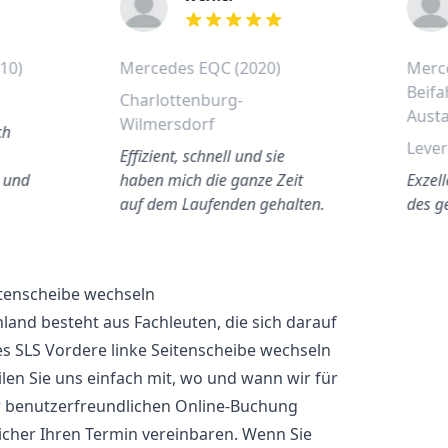
out of 5 stars
10)
Mercedes EQC (2020)
Merce
Beifa
Charlottenburg-
Aust
Wilmersdorf
ch
Leve
G
Effizient, schnell und sie
 und
haben mich die ganze Zeit
Exzel
auf dem Laufenden gehalten.
des g
itenscheibe wechseln
and besteht aus Fachleuten, die sich darauf
es SLS Vordere linke Seitenscheibe wechseln
len Sie uns einfach mit, wo und wann wir für
er benutzerfreundlichen Online-Buchung
cher Ihren Termin vereinbaren. Wenn Sie