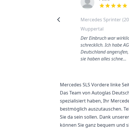
out of 5 stars
out of 5 stars
Volkswagen Tiguan
Mercedes Sprinter (20
Frontscheibe wechseln
Wuppertal
Essen
Der Einbruch war wirkli
Sehr zufrieden mit dem
schrecklich. Ich habe A
utoglasservice und so
Deutschland angerufen,
chnell
sie haben alles schne…
Mercedes SLS Vordere linke Se
Das Team von Autoglas Deutschl
spezialisiert haben, Ihr Merced
bestmöglich auszutauschen. Tei
Sie da sein sollen. Dank unser
können Sie ganz bequem und si