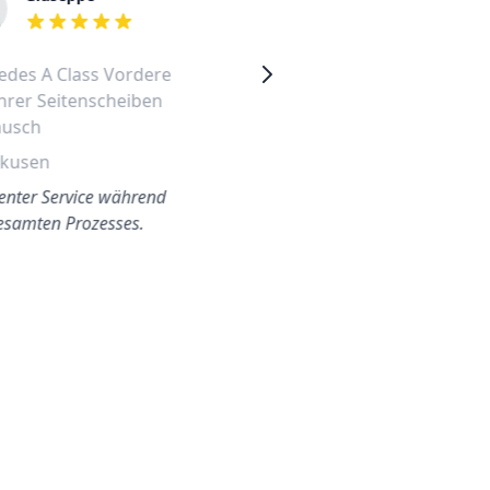
out of 5 stars
out of 5 stars
des A Class Vordere
Mercedes Citan 2013
hrer Seitenscheiben
vordere linke Seitenscheib
ausch
wechseln
rkusen
Hamburg Nord
lenter Service während
Techniker Eric war
esamten Prozesses.
professionell und pünktlich.
Ich würde Autoglas
Deutschland jedem
empfehlen.