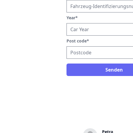
Year
*
Post code
*
Senden
Norbert
Petra