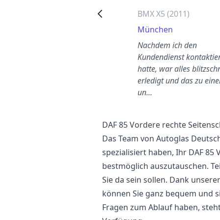
Tesla Model 3 (2020)
BMX X5 (2011)
Reinickendorf
München
Nach einem schlimmen Riss
Nachdem ich den
musste ich meine
Kundendienst kontaktier
Frontscheibe austauschen
hatte, war alles blitzsch
assen. Der Service und
erledigt und das zu ein
Kundeno…
un…
DAF 85 Vordere rechte Seitens
Das Team von Autoglas Deutschl
spezialisiert haben, Ihr DAF 85
bestmöglich auszutauschen. Tei
Sie da sein sollen. Dank unser
können Sie ganz bequem und si
Fragen zum Ablauf haben, steh