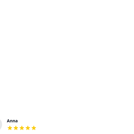
Anna
Ulrike
out of 5 stars
out of 5 stars