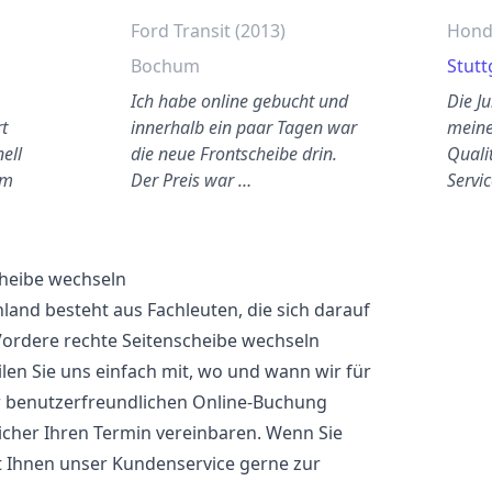
Ford Transit (2013)
Honda
Bochum
Stutt
Ich habe online gebucht und
Die J
t
innerhalb ein paar Tagen war
meine
nell
die neue Frontscheibe drin.
Qualit
em
Der Preis war …
Servic
cheibe wechseln
and besteht aus Fachleuten, die sich darauf
 Vordere rechte Seitenscheibe wechseln
len Sie uns einfach mit, wo und wann wir für
er benutzerfreundlichen Online-Buchung
cher Ihren Termin vereinbaren. Wenn Sie
t Ihnen unser Kundenservice gerne zur