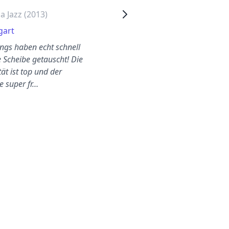
 Jazz (2013)
Honda Jazz (2010)
gart
Bremen
ungs haben echt schnell
Schneller und professioneller
 Scheibe getauscht! Die
Scheibenaustausch bei mir
ät ist top und der
vor Ort! Top-Qualität und
e super fr…
freundlicher Serv…