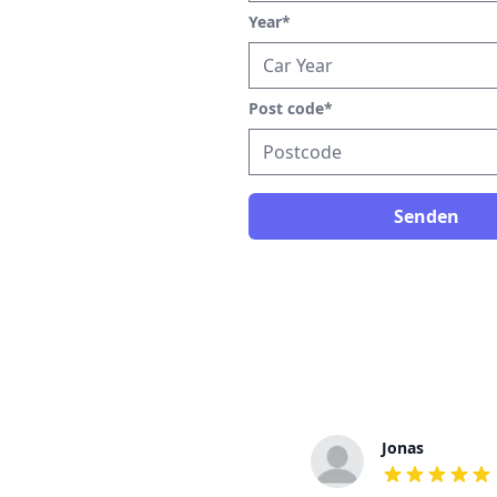
Year
*
Post code
*
Senden
Gustav
Jonas
out of 5 stars
out of 5 stars