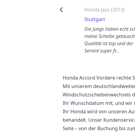
Honda Civic 2005 vordere
Honda Jazz (2013)
rechte Seitenscheibe
Stuttgart
wechseln
Die Jungs haben echt sc
Charlottenburg-
meine Scheibe getauscht
Wilmersdorf
Qualität ist top und der
olle Erfahrung von Anfang
Service super fr…
is Ende.
Honda Accord Vordere rechte S
Mit unserem deutschlandweiten
Windschutzscheibenwechsels der
Ihr Wunschdatum mit, und wir
Ihr Honda wird von unseren Aut
behandelt. Unser Kundenservice
Seite – von der Buchung bis zum