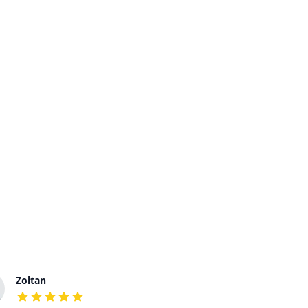
Zoltan
Jones
out of 5 stars
out of 5 stars