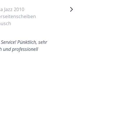
 Jazz 2010
Honda Civic 2005 vordere
rseitenscheiben
rechte Seitenscheibe
ausch
wechseln
Charlottenburg-
Wilmersdorf
Service! Pünktlich, sehr
h und professionell
Tolle Erfahrung von Anfang
bis Ende.