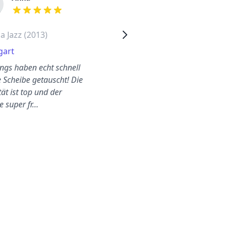
out of 5 stars
out of 5 stars
 Jazz (2013)
Honda Jazz (2010)
gart
Bremen
ungs haben echt schnell
Schneller und professioneller
 Scheibe getauscht! Die
Scheibenaustausch bei mir
ät ist top und der
vor Ort! Top-Qualität und
e super fr…
freundlicher Serv…