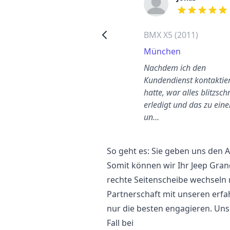
out of 5 stars
out of 5 stars
Tesla Model 3 (2020)
BMX X5 (2011)
Reinickendorf
München
Nach einem schlimmen Riss
Nachdem ich den
musste ich meine
Kundendienst kontaktier
Frontscheibe austauschen
hatte, war alles blitzsch
assen. Der Service und
erledigt und das zu ein
Kundeno…
un…
So geht es: Sie geben uns den
Somit können wir Ihr Jeep Gra
rechte Seitenscheibe wechseln 
Partnerschaft mit unseren erfa
nur die besten engagieren. Uns
Fall bei