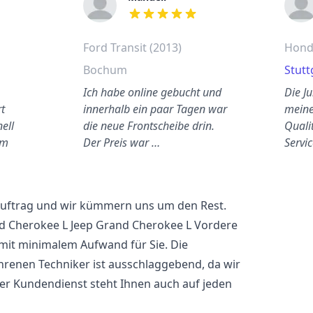
out of 5 stars
Ford Transit (2013)
Honda
Bochum
Stutt
Ich habe online gebucht und
Die J
t
innerhalb ein paar Tagen war
meine
nell
die neue Frontscheibe drin.
Qualit
em
Der Preis war …
Servic
 Auftrag und wir kümmern uns um den Rest.
nd Cherokee L Jeep Grand Cherokee L Vordere
mit minimalem Aufwand für Sie. Die
hrenen Techniker ist ausschlaggebend, da wir
er Kundendienst steht Ihnen auch auf jeden