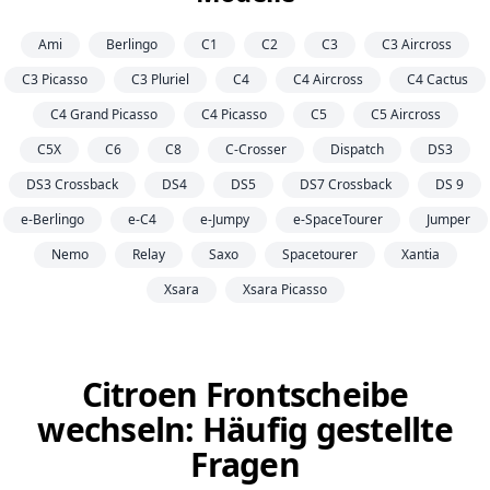
Ami
Berlingo
C1
C2
C3
C3 Aircross
C3 Picasso
C3 Pluriel
C4
C4 Aircross
C4 Cactus
C4 Grand Picasso
C4 Picasso
C5
C5 Aircross
C5X
C6
C8
C-Crosser
Dispatch
DS3
DS3 Crossback
DS4
DS5
DS7 Crossback
DS 9
e-Berlingo
e-C4
e-Jumpy
e-SpaceTourer
Jumper
Nemo
Relay
Saxo
Spacetourer
Xantia
Xsara
Xsara Picasso
Citroen Frontscheibe
wechseln: Häufig gestellte
Fragen