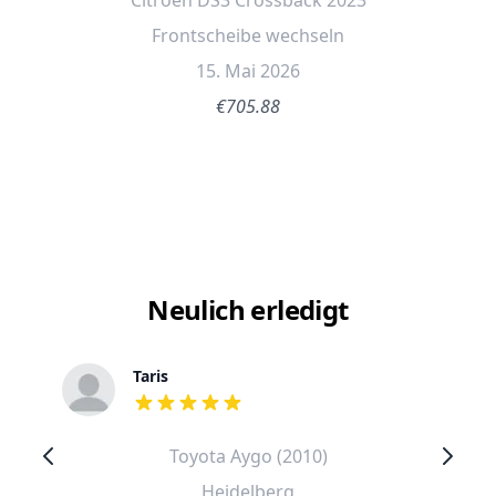
Citroen DS3 Crossback 2023
Frontscheibe wechseln
15. Mai 2026
€705.88
Neulich erledigt
Taris
out of 5 stars
Toyota Aygo (2010)
Heidelberg