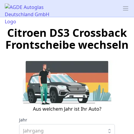
AGDE Autoglas Deutschland GmbH
Op
Citroen DS3 Crossback
Frontscheibe wechseln
Aus welchem Jahr ist Ihr Auto?
Jahr