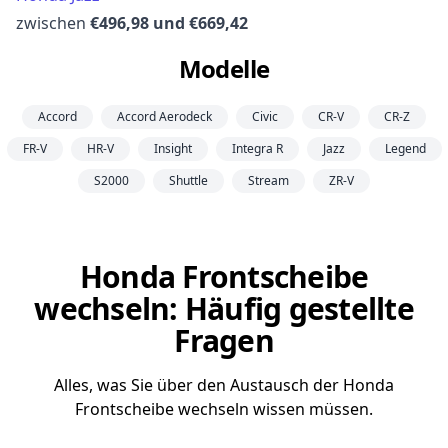
zwischen
€496,98 und €669,42
Modelle
Accord
Accord Aerodeck
Civic
CR-V
CR-Z
FR-V
HR-V
Insight
Integra R
Jazz
Legend
S2000
Shuttle
Stream
ZR-V
Honda Frontscheibe
wechseln: Häufig gestellte
Fragen
Alles, was Sie über den Austausch der Honda
Frontscheibe wechseln wissen müssen.