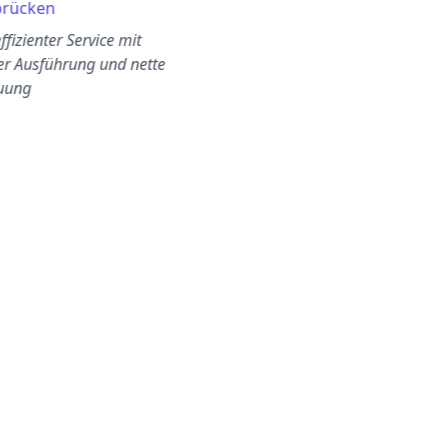
brücken
Berlin
ffizienter Service mit
Toller Service! Es fing an zu
er Ausführung und nette
regnen, aber sie tauschten
uung
einige Jobs aus, damit der
Techniker späte…