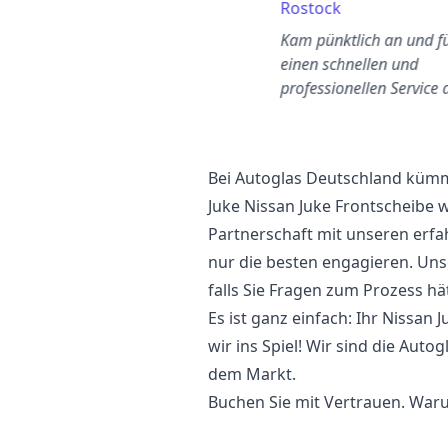
Köln
Rostock
Meine neue Frontscheibe
Kam pünktlich an und f
wurde so schnell und ohne
einen schnellen und
Aufwand umgetauscht. Ich
professionellen Service 
in vom Dienst begeister…
Bei Autoglas Deutschland kümme
Juke Nissan Juke Frontscheibe 
Partnerschaft mit unseren erfa
nur die besten engagieren. Uns
falls Sie Fragen zum Prozess hä
Es ist ganz einfach: Ihr Nissan
wir ins Spiel! Wir sind die Auto
dem Markt.
Buchen Sie mit Vertrauen. Waru