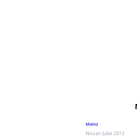
Bochum
Mainz
Nissan Juke 2019
Nissan Juke 2012