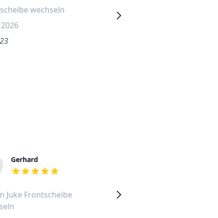
tscheibe wechseln
Frontscheibe wechseln
i 2026
3. August 2026
.23
€757.73
Gerhard
Janusz
out of 5 stars
out of 5 stars
n Juke Frontscheibe
Nissan Juke Frontscheibe
seln
wechseln