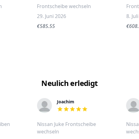
n
Frontscheibe wechseln
Fron
29. Juni 2026
8. Jul
€585.55
€608
Neulich erledigt
Joachim
out of 5 stars
eiben
Nissan Juke Frontscheibe
Nissa
wechseln
wech