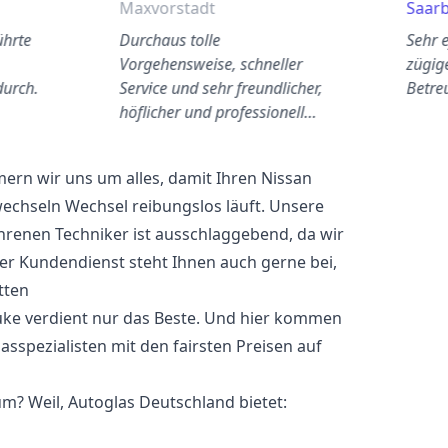
Maxvorstadt
Saar
ührte
Durchaus tolle
Sehr e
Vorgehensweise, schneller
zügig
durch.
Service und sehr freundlicher,
Betre
höflicher und professionell…
rn wir uns um alles, damit Ihren Nissan
wechseln Wechsel reibungslos läuft. Unsere
hrenen Techniker ist ausschlaggebend, da wir
er Kundendienst steht Ihnen auch gerne bei,
tten
 Juke verdient nur das Beste. Und hier kommen
glasspezialisten mit den fairsten Preisen auf
m? Weil, Autoglas Deutschland bietet: