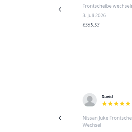
Frontscheibe wechseln
Frontscheibe wechsel
0. Juni 2026
3. Juli 2026
€548.25
€555.53
Attah
David
out of 5 stars
out of 5 stars
Nissan Juke 2013
Nissan Juke Frontsch
Frontscheibe wechseln
Wechsel