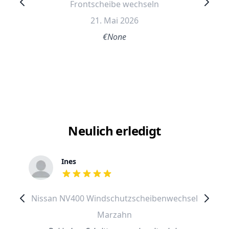
Frontscheibe wechseln
21. Mai 2026
€None
Neulich erledigt
Ines
out of 5 stars
Nissan NV400 Windschutzscheibenwechsel
Marzahn