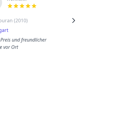
out of 5 stars
out of 5 stars
ouran (2010)
Volkswagen Caddy (2006)
gart
Marzahn
 Preis und freundlicher
Ohne Stress und für den
e vor Ort
besten Preis