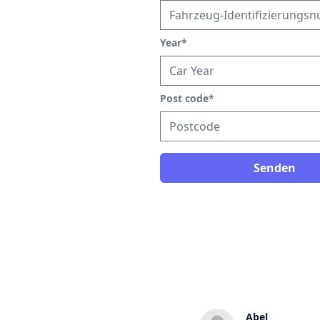
Year
*
Post code
*
Senden
Jochen
Abel