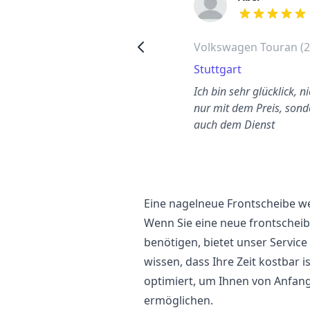
out of 5 stars
out of 5 stars
VW Touran (20096)
Volkswagen Touran (2
Mönchengladbach
Stuttgart
Kundenfreundliche,
Ich bin sehr glücklick, ni
unkomplizierte Webseite wo
nur mit dem Preis, sond
man buchen kann. Preis war
auch dem Dienst
er beste
Eine nagelneue Frontscheibe we
Wenn Sie eine neue frontscheib
benötigen, bietet unser Service
wissen, dass Ihre Zeit kostbar 
optimiert, um Ihnen von Anfang
ermöglichen.