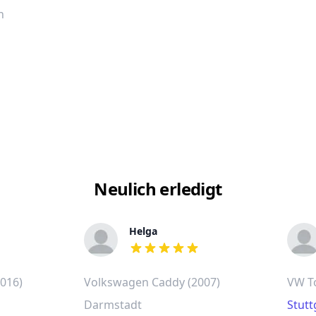
n
Neulich erledigt
Helga
out of 5 stars
016)
Volkswagen Caddy (2007)
VW T
Darmstadt
Stutt