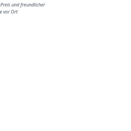
 Preis und freundlicher
Ohne Stress und für den
e vor Ort
besten Preis