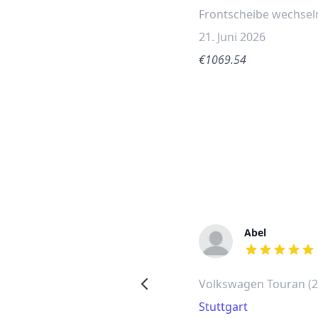
Frontscheibe wechsel
21. Juni 2026
€1069.54
Jochen
Abel
out of 5 stars
out of 5 stars
VW Touran (20096)
Volkswagen Touran (2
Mönchengladbach
Stuttgart