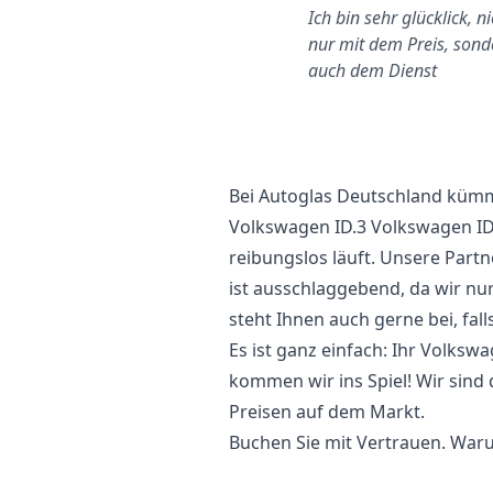
Kundenfreundliche,
Ich bin sehr glücklick, ni
unkomplizierte Webseite wo
nur mit dem Preis, sond
man buchen kann. Preis war
auch dem Dienst
er beste
Bei Autoglas Deutschland kümm
Volkswagen ID.3 Volkswagen ID
reibungslos läuft. Unsere Part
ist ausschlaggebend, da wir nu
steht Ihnen auch gerne bei, fal
Es ist ganz einfach: Ihr Volksw
kommen wir ins Spiel! Wir sind 
Preisen auf dem Markt.
Buchen Sie mit Vertrauen. Waru