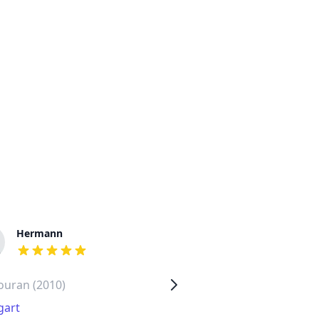
Hermann
Adam
out of 5 stars
out of 5 stars
ouran (2010)
Volkswagen Caddy (2006)
gart
Marzahn