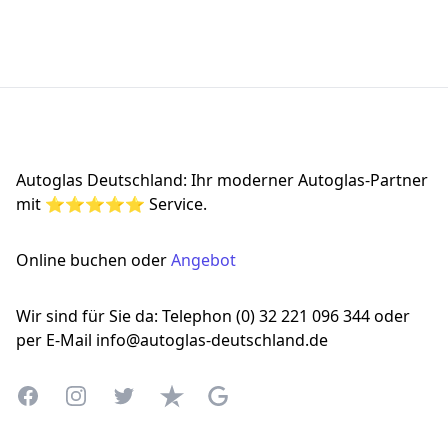
Footer
Autoglas Deutschland: Ihr moderner Autoglas-Partner
mit ⭐⭐⭐⭐⭐ Service.
Online buchen oder
Angebot
Wir sind für Sie da: Telephon (0) 32 221 096 344 oder
per E-Mail info@autoglas-deutschland.de
Facebook
Instagram
Twitter
Trustpilot
Google Business Profile