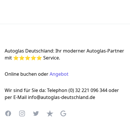
Footer
Autoglas Deutschland: Ihr moderner Autoglas-Partner
mit ⭐⭐⭐⭐⭐ Service.
Online buchen oder
Angebot
Wir sind für Sie da: Telephon (0) 32 221 096 344 oder
per E-Mail info@autoglas-deutschland.de
Facebook
Instagram
Twitter
Trustpilot
Google Business Profile