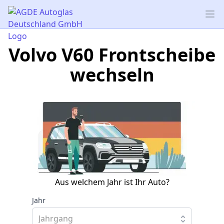
AGDE Autoglas Deutschland GmbH
Op
Volvo V60 Frontscheibe
wechseln
Aus welchem Jahr ist Ihr Auto?
Jahr