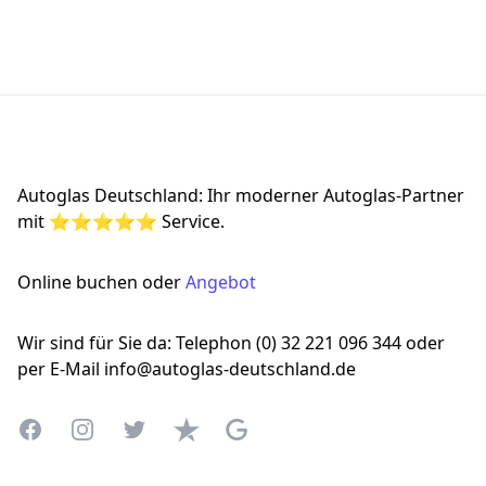
Footer
Autoglas Deutschland: Ihr moderner Autoglas-Partner
mit ⭐⭐⭐⭐⭐ Service.
Online buchen oder
Angebot
Wir sind für Sie da: Telephon (0) 32 221 096 344 oder
per E-Mail info@autoglas-deutschland.de
Facebook
Instagram
Twitter
Trustpilot
Google Business Profile