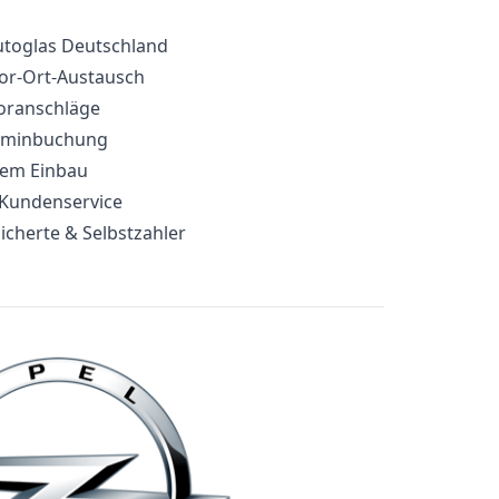
utoglas Deutschland
or-Ort-Austausch
voranschläge
erminbuchung
edem Einbau
 Kundenservice
icherte & Selbstzahler