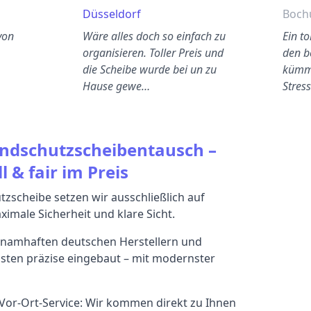
Düsseldorf
Boc
von
Wäre alles doch so einfach zu
Ein t
organisieren. Toller Preis und
den b
die Scheibe wurde bei un zu
kümme
Hause gewe…
Stres
indschutzscheibentausch –
l & fair im Preis
zscheibe setzen wir ausschließlich auf
imale Sicherheit und klare Sicht.
namhaften deutschen Herstellern und
sten präzise eingebaut – mit modernster
or-Ort-Service: Wir kommen direkt zu Ihnen