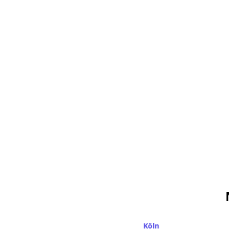
Chemnitz
Köln