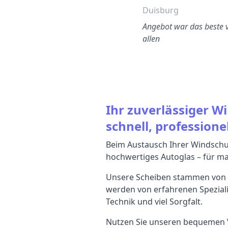
Tempelhof
Duisburg
Der Austausch meiner
Angebot war das beste 
indschutzscheibe in Berlin
allen
war ein hervorragendes
rlebnis. Der Service war a…
Ihr zuverlässiger W
schnell, professionel
Beim Austausch Ihrer Windschut
hochwertiges Autoglas – für max
Unsere Scheiben stammen von 
werden von erfahrenen Speziali
Technik und viel Sorgfalt.
Nutzen Sie unseren bequemen V