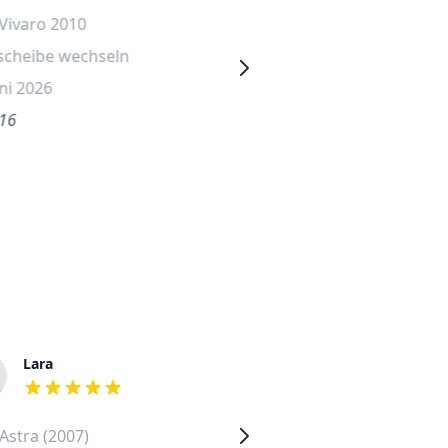
Vivaro 2010
Opel Karl 2017
scheibe wechseln
Heckscheibe wechseln
uni 2026
28. Juni 2026
.16
€None
Lara
Jochen
out of 5 stars
out of 5 stars
Astra (2007)
Volkswagen Fox (2006)