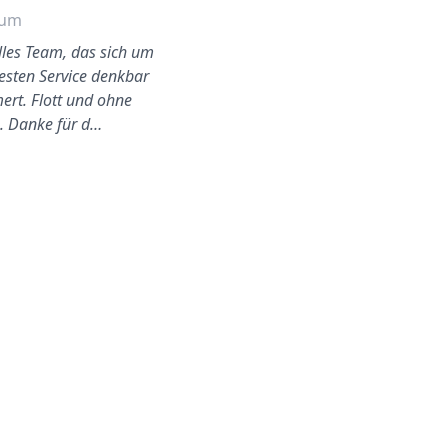
hum
Hamm
olles Team, das sich um
Besser und einfacher konnte
esten Service denkbar
ich es mir nie vorstellen.
rt. Flott und ohne
Preislich das beste und sehr
s. Danke für d…
professionell