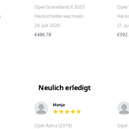
Opel Grandland X 2023
Opel 
n
Heckscheibe wechseln
Heck
24. Juli 2026
21. J
€486.78
€592
Neulich erledigt
Manja
out of 5 stars
Opel Astra (2019)
Opel 