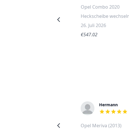
Opel Astra 2022
Opel Combo 2020
Heckscheibe wechseln
Heckscheibe wechsel
2. August 2026
26. Juli 2026
€615.64
€547.02
Tamar
Hermann
out of 5 stars
out of 5 stars
Opel Astra (2015)
Opel Meriva (2013)