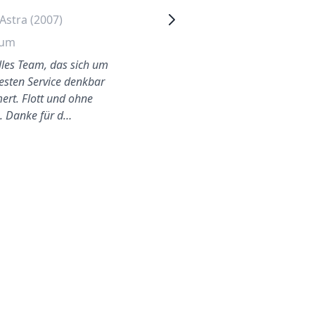
Astra (2007)
Volkswagen Fox (2006)
hum
Hamm
olles Team, das sich um
Besser und einfacher konnte
esten Service denkbar
ich es mir nie vorstellen.
rt. Flott und ohne
Preislich das beste und sehr
s. Danke für d…
professionell