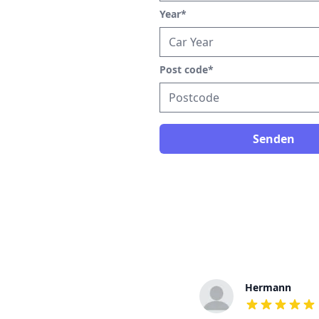
Year
*
Post code
*
Senden
Tamar
Hermann
out of 5 stars
out of 5 stars