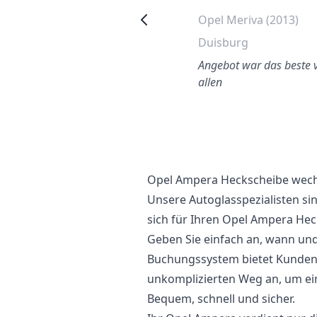
Opel Astra (2015)
Opel Meriva (2013)
Tempelhof
Duisburg
Der Austausch meiner
Angebot war das beste 
indschutzscheibe in Berlin
allen
war ein hervorragendes
rlebnis. Der Service war a…
Opel Ampera Heckscheibe wec
Unsere Autoglasspezialisten si
sich für Ihren Opel Ampera He
Geben Sie einfach an, wann und 
Buchungssystem bietet Kunden 
unkomplizierten Weg an, um ei
Bequem, schnell und sicher.