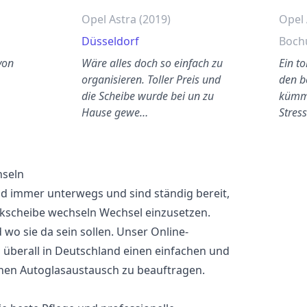
Opel Astra (2019)
Opel 
Düsseldorf
Boc
von
Wäre alles doch so einfach zu
Ein t
organisieren. Toller Preis und
den b
die Scheibe wurde bei un zu
kümme
Hause gewe…
Stres
hseln
nd immer unterwegs und sind ständig bereit,
ckscheibe wechseln Wechsel einzusetzen.
wo sie da sein sollen. Unser Online-
überall in Deutschland einen einfachen und
nen Autoglasaustausch zu beauftragen.