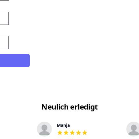
Neulich erledigt
Manja
out of 5 stars