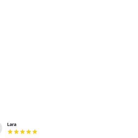
Lara
Jochen
out of 5 stars
out of 5 stars