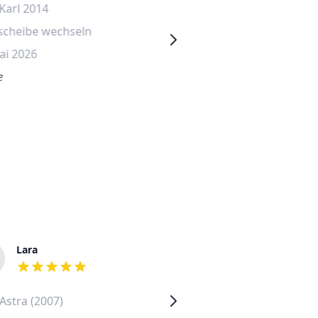
Karl 2014
Opel Karl 2015
scheibe wechseln
Heckscheibe wechseln
ai 2026
25. Juni 2026
e
€None
Lara
Jochen
out of 5 stars
out of 5 stars
Astra (2007)
Volkswagen Fox (2006)