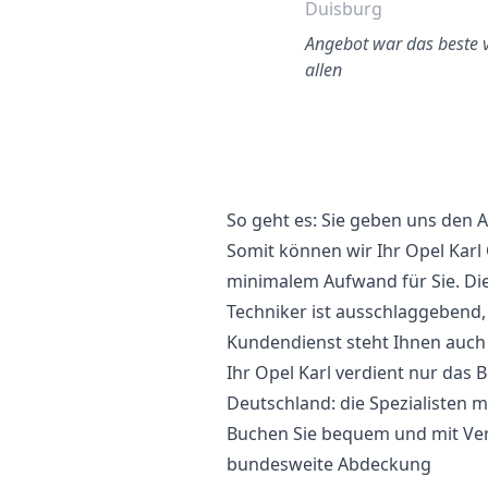
Tempelhof
Duisburg
Der Austausch meiner
Angebot war das beste 
indschutzscheibe in Berlin
allen
war ein hervorragendes
rlebnis. Der Service war a…
So geht es: Sie geben uns den
Somit können wir Ihr Opel Karl
minimalem Aufwand für Sie. Di
Techniker ist ausschlaggebend,
Kundendienst steht Ihnen auch a
Ihr Opel Karl verdient nur das B
Deutschland: die Spezialisten m
Buchen Sie bequem und mit Vert
bundesweite Abdeckung