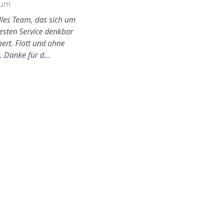
hum
Hamm
olles Team, das sich um
Besser und einfacher konnte
esten Service denkbar
ich es mir nie vorstellen.
rt. Flott und ohne
Preislich das beste und sehr
s. Danke für d…
professionell