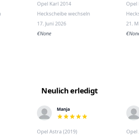
Opel Karl 2014
Opel 
n
Heckscheibe wechseln
Heck
17. Juni 2026
21. M
€None
€Non
Neulich erledigt
Manja
out of 5 stars
Opel Astra (2019)
Opel 