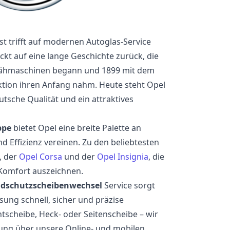
t trifft auf modernen Autoglas-Service
ickt auf eine lange Geschichte zurück, die
 Nähmaschinen begann und 1899 mit dem
ktion ihren Anfang nahm. Heute steht Opel
utsche Qualität und ein attraktives
ppe
bietet Opel eine breite Palette an
nd Effizienz vereinen. Zu den beliebtesten
, der
Opel Corsa
und der
Opel Insignia
, die
 Komfort auszeichnen.
ndschutzscheibenwechsel
Service sorgt
sung schnell, sicher und präzise
tscheibe, Heck- oder Seitenscheibe – wir
rung über unsere Online- und mobilen