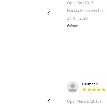
Opel Karl 2016
Opel Karl 2013
Heckscheibe wechseln
Heckscheibe wechsel
30. Mai 2026
27. Juli 2026
€None
€None
Tamar
Hermann
out of 5 stars
out of 5 stars
Opel Astra (2015)
Opel Meriva (2013)