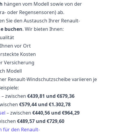
h
hängen vom Modell sowie von der
era- oder Regensensoren) ab.
n Sie den Austausch Ihrer Renault-
ne buchen
. Wir bieten Ihnen:
alität
Ihnen vor Ort
rsteckte Kosten
r Versicherung
ach Modell
ner Renault-Windschutzscheibe variieren je
eispiele:
e
– zwischen
€439,81 und €679,36
zwischen
€579,44 und €1.302,78
sel
– zwischen
€440,56 und €964,29
wischen
€489,57 und €729,60
 für den Renault-