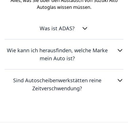
Alles, was Sie über den Austausch von Suzuki Alto
Autoglas wissen müssen.
Was ist ADAS?
Wie kann ich herausfinden, welche Marke
mein Auto ist?
Sind Autoscheibenwerkstätten reine
Zeitverschwendung?
Footer