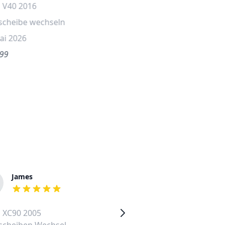
 V40 2016
scheibe wechseln
ai 2026
.99
James
Rudolf
out of 5 stars
out of 5 stars
 XC90 2005
Volvo V50 2011