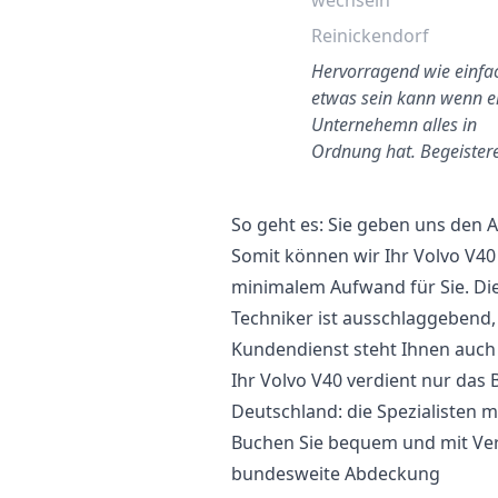
Heckscheiben Wechsel
wechseln
Solingen
Reinickendorf
Die Online-Buchung war
Hervorragend wie einfa
irklich einfach. Der
etwas sein kann wenn e
Techniker hat am Morgen
Unternehemn alles in
angerufen um eine genauere
Ordnung hat. Begeister
Zei…
So geht es: Sie geben uns den
Somit können wir Ihr Volvo V40
minimalem Aufwand für Sie. Di
Techniker ist ausschlaggebend,
Kundendienst steht Ihnen auch a
Ihr Volvo V40 verdient nur das 
Deutschland: die Spezialisten m
Buchen Sie bequem und mit Vert
bundesweite Abdeckung