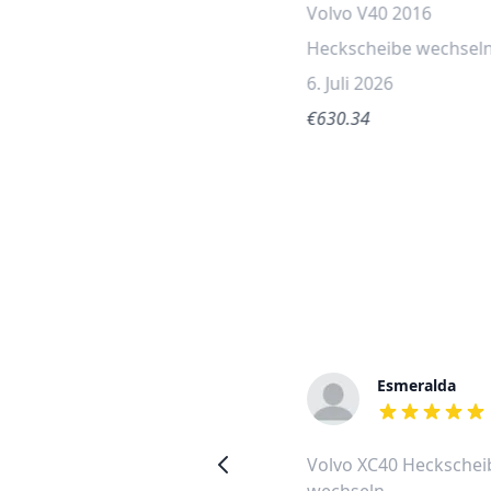
Volvo V40 2016
Heckscheibe wechsel
6. Juli 2026
€630.34
Rudolf
Esmeralda
out of 5 stars
out of 5 stars
Volvo V50 2011
Volvo XC40 Heckschei