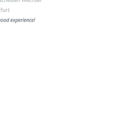
scheiben Wechsel
Heckscheiben Wechsel
furt
Solingen
good experience!
Die Online-Buchung war
wirklich einfach. Der
Techniker hat am Morgen
angerufen um eine genauere
Zei…