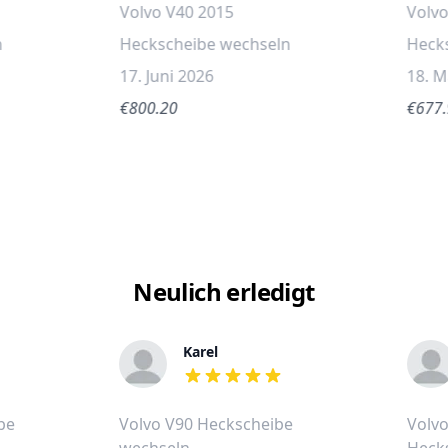
Volvo V40 2015
Volvo
n
Heckscheibe wechseln
Heck
17. Juni 2026
18. M
€800.20
€677
Neulich erledigt
Karel
out of 5 stars
be
Volvo V90 Heckscheibe
Volvo