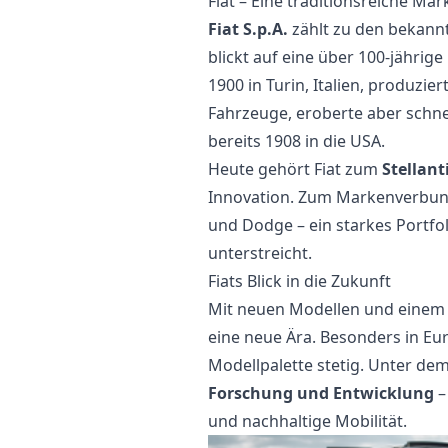
Fiat – Eine traditionsreiche Ma
Fiat S.p.A.
zählt zu den bekann
blickt auf eine über 100-jährig
1900 in Turin, Italien, produzie
Fahrzeuge, eroberte aber schne
bereits 1908 in die USA.
Heute gehört Fiat zum
Stellant
Innovation. Zum Markenverbund
und Dodge – ein starkes Portfol
unterstreicht.
Fiats Blick in die Zukunft
Mit neuen Modellen und einem kl
eine neue Ära. Besonders in E
Modellpalette stetig. Unter dem 
Forschung und Entwicklung
–
und nachhaltige Mobilität.