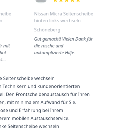
out of 5 stars
heibe
Nissan Micra Seitenscheibe
ln
hinten links wechseln
Schöneberg
Gut gemacht! Vielen Dank für
r mit
die rasche und
bot
unkomplizierte Hilfe.
 s…
ke Seitenscheibe wechseln
n Technikern und kundenorientierten
el: Den Frontscheibenaustausch für Ihren
n, mit minimalem Aufwand für Sie.
lose und Erfahrung bei Ihrem
erem mobilen Austauschservice.