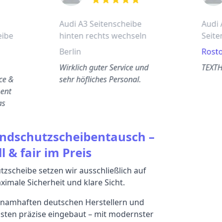
out of 5 stars
Audi A3 Seitenscheibe
Audi 
eibe
hinten rechts wechseln
Seite
Berlin
Rost
Wirklich guter Service und
TEXT
ice &
sehr höfliches Personal.
ment
as
indschutzscheibentausch –
l & fair im Preis
zscheibe setzen wir ausschließlich auf
imale Sicherheit und klare Sicht.
namhaften deutschen Herstellern und
sten präzise eingebaut – mit modernster