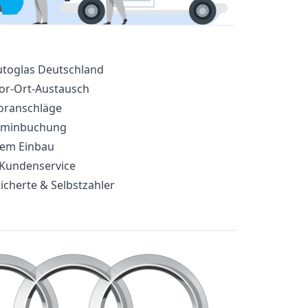
utoglas Deutschland
or-Ort-Austausch
voranschläge
erminbuchung
edem Einbau
 Kundenservice
icherte & Selbstzahler