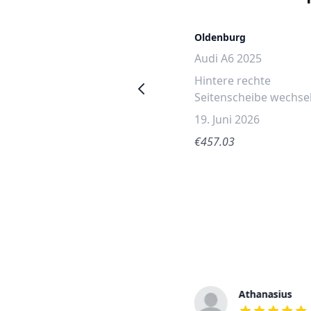
Hamburg
Oldenburg
Audi A8 2020
Audi A6 2025
Hintere rechte
Hintere rechte
Seitenscheibe wechseln
Seitenscheibe wechse
4. Juni 2026
19. Juni 2026
€555.90
€457.03
Tamara
Athanasius