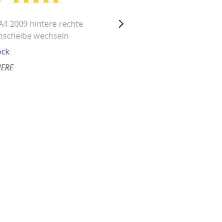
out of 5 stars
out of 5 stars
A4 2009 hintere rechte
Audi Q3 2020 hintere
nscheibe wechseln
rechte Seitenscheibe
wechseln
ock
Gütersloh
HERE
Dies war eine sehr schnelle
Antwort von Autoglass
Deutschland. Sie kamen in
derselben Woche zu mir …