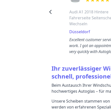
out of 5 stars
out of 5 stars
Audi A5 2019 hintere rechte
Audi A1 2018 Hintere
Seitenscheibe wechseln
Fahrerseite Seitensch
Wechseln
Aachen
Düsseldorf
Thomas kam heute morgen,
um mein Audi A5 Heckfenster
Excellent customer serv
uf der Fahrerseite zu
work. I got an appoint
eparieren. Absolut ers…
very quickly with Autogl
Deutschland.
Ihr zuverlässiger W
schnell, professionel
Beim Austausch Ihrer Windschut
hochwertiges Autoglas – für max
Unsere Scheiben stammen von 
werden von erfahrenen Speziali