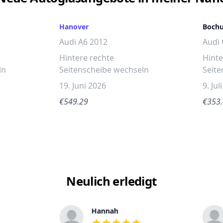
Hanover
Boch
Audi A6 2012
Audi
Hintere rechte
Hinte
ln
Seitenscheibe wechseln
Seite
19. Juni 2026
9. Jul
€549.29
€353
Neulich erledigt
Hannah