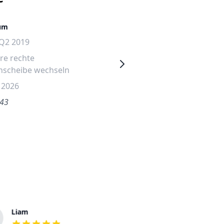
um
Lübeck
 Q2 2019
Audi A3 2025
re rechte
Hintere rechte
nscheibe wechseln
Seitenscheibe wechseln
i 2026
17. Juni 2026
.43
€403.02
Liam
Ronald