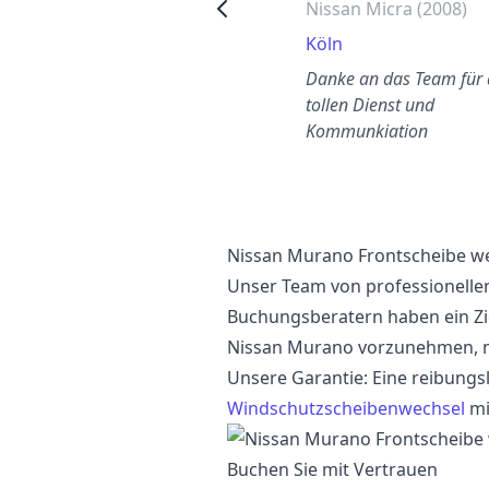
Nissan Micra (2008)
Nissan Micra (2008)
Hannover
Köln
ie Arbeit von Autoglas
Danke an das Team für
Deutschland war unglaublich.
tollen Dienst und
Sie haben meine
Kommunkiation
Windschutzscheibe schnell
umge…
Nissan Murano Frontscheibe w
Unser Team von professionelle
Buchungsberatern haben ein Zi
Nissan Murano vorzunehmen, m
Unsere Garantie: Eine reibungs
Windschutzscheibenwechsel
mi
Buchen Sie mit Vertrauen