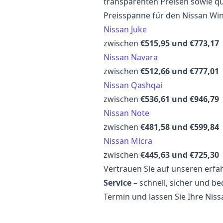
transparenten Preisen sowie qua
Preisspanne für den Nissan W
Nissan Juke
zwischen
€515,95 und €773,17
Nissan Navara
zwischen
€512,66 und €777,01
Nissan Qashqai
zwischen
€536,61 und €946,79
Nissan Note
zwischen
€481,58 und €599,84
Nissan Micra
zwischen
€445,63 und €725,30
Vertrauen Sie auf unseren erf
Service
– schnell, sicher und be
Termin und lassen Sie Ihre Nis