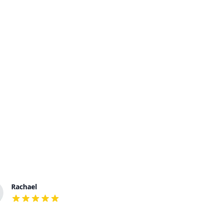
Rachael
Daniel
out of 5 stars
out of 5 stars