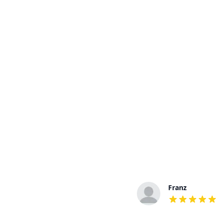
Loretta
Franz
out of 5 stars
out of 5 stars