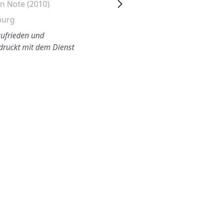
n Note (2010)
Nissan NV200 (2013)
burg
Stuttgart
zufrieden und
Ein Firmenwagen der sehr
druckt mit dem Dienst
dringend eine neue
Frontscheibe brauchte. Kein
Thema - alles wieder gut un