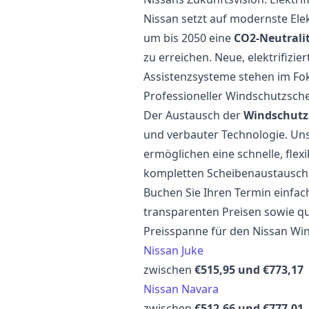
Nissan setzt auf modernste Ele
um bis 2050 eine
CO2-Neutrali
zu erreichen. Neue, elektrifizie
Assistenzsysteme stehen im Fo
Professioneller Windschutzsch
Der Austausch der
Windschutzs
und verbauter Technologie. Un
ermöglichen eine schnelle, flex
kompletten Scheibenaustausch d
Buchen Sie Ihren Termin einfach
transparenten Preisen sowie qua
Preisspanne für den Nissan W
Nissan Juke
zwischen
€515,95 und €773,17
Nissan Navara
zwischen
€512,66 und €777,01