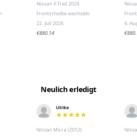
Nissan X-Trail 2024
Nissa
n
Frontscheibe wechseln
Fron
22. Juli 2026
4. Au
€880.14
€880
Neulich erledigt
Ulrike
out of 5 stars
Nissan Micra (2012)
Nissa