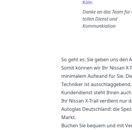
Hannover
Köln
ie Arbeit von Autoglas
Danke an das Team für
Deutschland war unglaublich.
tollen Dienst und
Sie haben meine
Kommunkiation
Windschutzscheibe schnell
umge…
So geht es: Sie geben uns den
Somit können wir Ihr Nissan X-T
minimalem Aufwand für Sie. Di
Techniker ist ausschlaggebend,
Kundendienst steht Ihnen auch a
Ihr Nissan X-Trail verdient nur 
Autoglas Deutschland: die Spezi
Markt.
Buchen Sie bequem und mit Vert