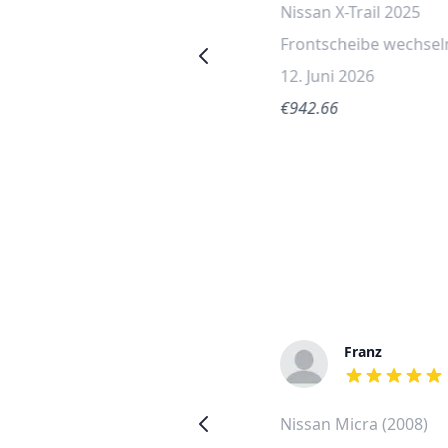
Nissan X-Trail 2015
Nissan X-Trail 2025
Frontscheibe wechseln
Frontscheibe wechsel
6. Juni 2026
12. Juni 2026
€880.14
€942.66
Loretta
Franz
out of 5 stars
out of 5 stars
Nissan Micra (2008)
Nissan Micra (2008)