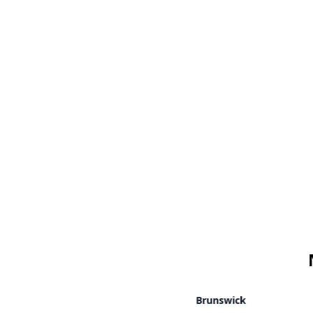
Essen
Brunswick