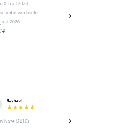
n X-Trail 2024
Nissan X-Trail 2010
tscheibe wechseln
Frontscheibe wechseln
gust 2026
20. Mai 2026
.14
€566.61
Rachael
Daniel
out of 5 stars
out of 5 stars
n Note (2010)
Nissan NV200 (2013)