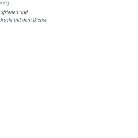
burg
Stuttgart
zufrieden und
Ein Firmenwagen der sehr
druckt mit dem Dienst
dringend eine neue
Frontscheibe brauchte. Kein
Thema - alles wieder gut un