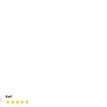
Karl
Dora
out of 5 stars
out of 5 stars