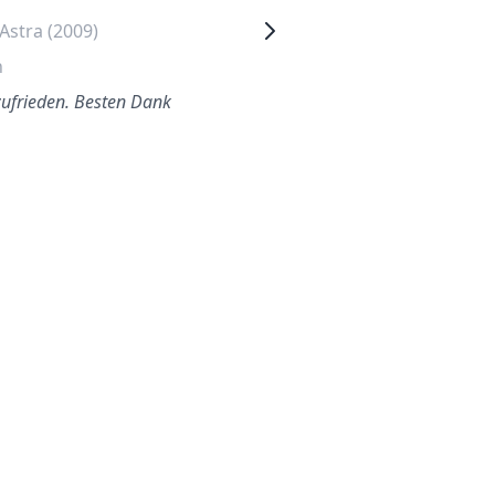
Astra (2009)
Corsa Opel (2004)
n
Stuttgart
zufrieden. Besten Dank
Bester Preis und es war sehr
einfach (Buchungsprozess)
Freundlicher Kundenservice