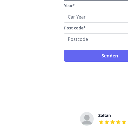
Year
*
Post code
*
Senden
Ulrike
Zoltan
out of 5 stars
out of 5 stars