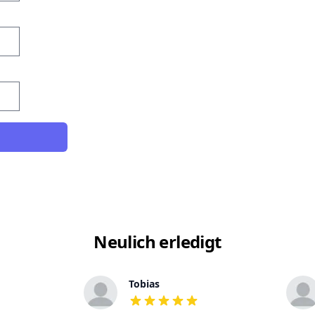
Neulich erledigt
Tobias
out of 5 stars