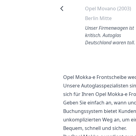
Opel Insignia (2015)
Opel Movano (2003)
Stuttgart
Berlin Mitte
infach und unkompliziert.
Unser Firmenwagen ist
reisgünstig aber mit
kritisch. Autoglas
ualität
Deutschland waren toll.
Opel Mokka-e Frontscheibe we
Unsere Autoglasspezialisten si
sich für Ihren Opel Mokka-e Fr
Geben Sie einfach an, wann und 
Buchungssystem bietet Kunden 
unkomplizierten Weg an, um ei
Bequem, schnell und sicher.