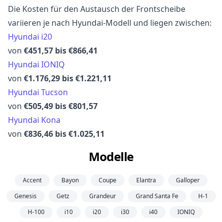
Die Kosten für den Austausch der Frontscheibe
variieren je nach Hyundai-Modell und liegen zwischen:
Hyundai i20
von
€451,57 bis €866,41
Hyundai IONIQ
von
€1.176,29 bis €1.221,11
Hyundai Tucson
von
€505,49 bis €801,57
Hyundai Kona
von
€836,46 bis €1.025,11
Modelle
Accent
Bayon
Coupe
Elantra
Galloper
Genesis
Getz
Grandeur
Grand Santa Fe
H-1
H-100
i10
i20
i30
i40
IONIQ